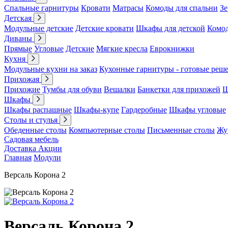
Спальные гарнитуры
Кровати
Матрасы
Комоды для спальни
Зе
Детская
Модульные детские
Детские кровати
Шкафы для детской
Комо
Диваны
Прямые
Угловые
Детские
Мягкие кресла
Еврокнижки
Кухня
Модульные кухни на заказ
Кухонные гарнитуры - готовые реш
Прихожая
Прихожие
Тумбы для обуви
Вешалки
Банкетки для прихожей
Ш
Шкафы
Шкафы распашные
Шкафы-купе
Гардеробные
Шкафы угловые
Столы и стулья
Обеденные столы
Компьютерные столы
Письменные столы
Жу
Садовая мебель
Доставка
Акции
Главная
Модули
Версаль Корона 2
Версаль Корона 2