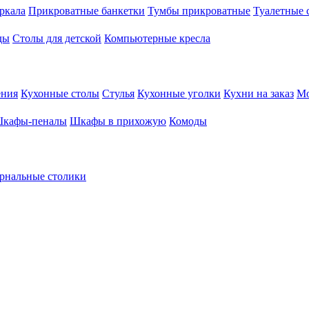
ркала
Прикроватные банкетки
Тумбы прикроватные
Туалетные 
ды
Столы для детской
Компьютерные кресла
ения
Кухонные столы
Стулья
Кухонные уголки
Кухни на заказ
Мо
кафы-пеналы
Шкафы в прихожую
Комоды
рнальные столики