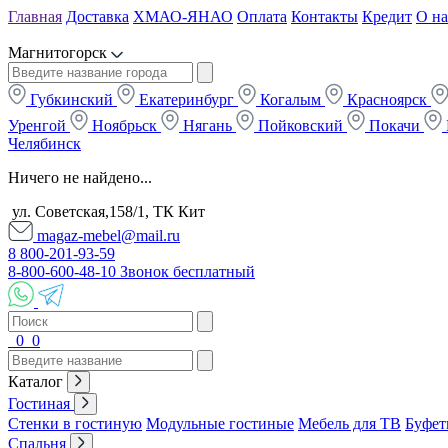
Главная
Доставка
ХМАО-ЯНАО
Оплата
Контакты
Кредит
О на
Магнитогорск
Губкинский
Екатеринбург
Когалым
Красноярск
Уренгой
Ноябрьск
Нягань
Пойковский
Покачи
Челябинск
Ничего не найдено...
ул. Советская,158/1, ТК Кит
magaz-mebel@mail.ru
8 800-201-93-59
8-800-600-48-10 Звонок бесплатный
0
0
Каталог
Гостиная
Стенки в гостиную
Модульные гостиные
Мебель для ТВ
Буфет
Спальня