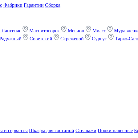
с
Фабрики
Гарантии
Сборка
Лангепас
Магнитогорск
Мегион
Миасс
Муравлен
Радужный
Советский
Стрежевой
Сургут
Тарко-Сал
ы и серванты
Шкафы для гостиной
Стеллажи
Полки навесные
Б