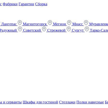
с
Фабрики
Гарантии
Сборка
Лангепас
Магнитогорск
Мегион
Миасс
Муравлен
Радужный
Советский
Стрежевой
Сургут
Тарко-Сал
ы и серванты
Шкафы для гостиной
Стеллажи
Полки навесные
Б