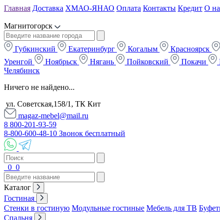
Главная
Доставка
ХМАО-ЯНАО
Оплата
Контакты
Кредит
О на
Магнитогорск
Губкинский
Екатеринбург
Когалым
Красноярск
Уренгой
Ноябрьск
Нягань
Пойковский
Покачи
Челябинск
Ничего не найдено...
ул. Советская,158/1, ТК Кит
magaz-mebel@mail.ru
8 800-201-93-59
8-800-600-48-10 Звонок бесплатный
0
0
Каталог
Гостиная
Стенки в гостиную
Модульные гостиные
Мебель для ТВ
Буфет
Спальня