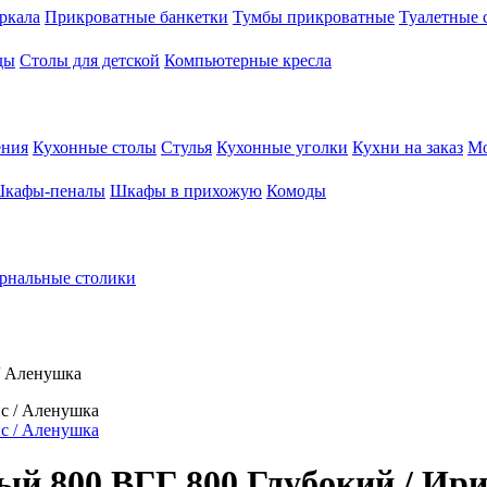
ркала
Прикроватные банкетки
Тумбы прикроватные
Туалетные 
ды
Столы для детской
Компьютерные кресла
ения
Кухонные столы
Стулья
Кухонные уголки
Кухни на заказ
Мо
кафы-пеналы
Шкафы в прихожую
Комоды
рнальные столики
/ Аленушка
й 800 ВГГ 800 Глубокий / Ири