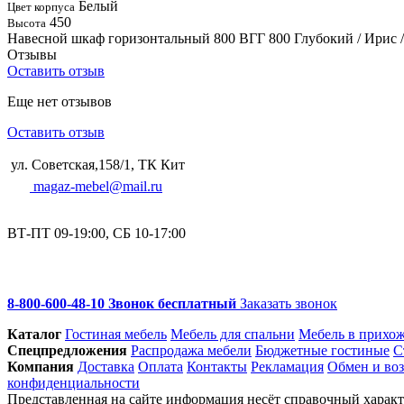
Белый
Цвет корпуса
450
Высота
Навесной шкаф горизонтальный 800 ВГГ 800 Глубокий / Ирис 
Отзывы
Оставить отзыв
Еще нет отзывов
Оставить отзыв
ул. Советская,158/1, ТК Кит
magaz-mebel@mail.ru
ВТ-ПТ 09-19:00, СБ 10-17:00
8-800-600-48-10 Звонок бесплатный
Заказать звонок
Каталог
Гостиная мебель
Мебель для спальни
Мебель в прихо
Спец­предложения
Распродажа мебели
Бюджетные гостиные
С
Компания
Доставка
Оплата
Контакты
Рекламация
Обмен и воз
конфиденциальности
Представленная на сайте информация несёт справочный характе