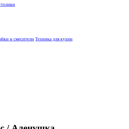
столики
йки и смесители
Техника для кухни
с / Аленушка