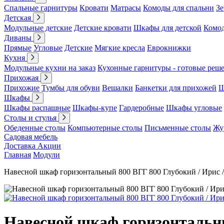
Спальные гарнитуры
Кровати
Матрасы
Комоды для спальни
Зе
Детская
Модульные детские
Детские кровати
Шкафы для детской
Комо
Диваны
Прямые
Угловые
Детские
Мягкие кресла
Еврокнижки
Кухня
Модульные кухни на заказ
Кухонные гарнитуры - готовые реш
Прихожая
Прихожие
Тумбы для обуви
Вешалки
Банкетки для прихожей
Ш
Шкафы
Шкафы распашные
Шкафы-купе
Гардеробные
Шкафы угловые
Столы и стулья
Обеденные столы
Компьютерные столы
Письменные столы
Жу
Садовая мебель
Доставка
Акции
Главная
Модули
Навесной шкаф горизонтальный 800 ВГГ 800 Глубокий / Ирис 
Навесной шкаф горизонтальны