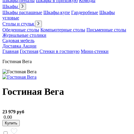
Шкафы-пеналы
Шкафы в прихожую
Комоды
Шкафы
Шкафы распашные
Шкафы-купе
Гардеробные
Шкафы
угловые
Столы и стулья
Обеденные столы
Компьютерные столы
Письменные столы
Журнальные столики
Садовая мебель
Доставка
Акции
Главная
Гостиная
Стенки в гостиную
Мини-стенки
Гостиная Вега
Гостиная Вега
23 979 руб
0.00
Купить