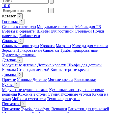
0
0
Каталог
Гостиная
Стенки в гостиную
Модульные гостиные
Мебель для ТВ
Буфеты и серванты
Шкафы для гостиной
Стеллажи
Полки
навесные
Библиотеки
Спальня
Спальные гарнитуры
Кровати
Матрасы
Комоды для спальни
Зеркала
Прикроватные банкетки
Тумбы прикроватные
Туалетные столики
Детская
Модульные детские
Детские кровати
Шкафы для детской
Комоды
Столы для детской
Компьютерные кресла
Диваны
Прямые
Угловые
Детские
Мягкие кресла
Еврокнижки
Кухня
Модульные кухни на заказ
Кухонные гарнитуры - готовые
решения
Кухонные столы
Стулья
Кухонные уголки
Кухни на
заказ
Мойки и смесители
Техника для кухни
Прихожая
Прихожие
Тумбы для обуви
Вешалки
Банкетки для прихожей