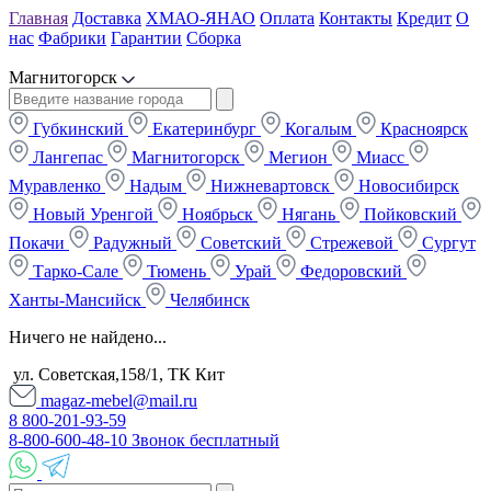
Главная
Доставка
ХМАО-ЯНАО
Оплата
Контакты
Кредит
О
нас
Фабрики
Гарантии
Сборка
Магнитогорск
Губкинский
Екатеринбург
Когалым
Красноярск
Лангепас
Магнитогорск
Мегион
Миасс
Муравленко
Надым
Нижневартовск
Новосибирск
Новый Уренгой
Ноябрьск
Нягань
Пойковский
Покачи
Радужный
Советский
Стрежевой
Сургут
Тарко-Сале
Тюмень
Урай
Федоровский
Ханты-Мансийск
Челябинск
Ничего не найдено...
ул. Советская,158/1, ТК Кит
magaz-mebel@mail.ru
8 800-201-93-59
8-800-600-48-10 Звонок бесплатный