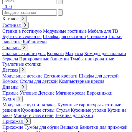
0
0
Каталог
Гостиная
Стенки в гостиную
Модульные гостиные
Мебель для ТВ
Буфеты и серванты
Шкафы для гостиной
Стеллажи
Полки
навесные
Библиотеки
Спальня
Спальные гарнитуры
Кровати
Матрасы
Комоды для спальни
Зеркала
Прикроватные банкетки
Тумбы прикроватные
Туалетные столики
Детская
Модульные детские
Детские кровати
Шкафы для детской
Комоды
Столы для детской
Компьютерные кресла
Диваны
Прямые
Угловые
Детские
Мягкие кресла
Еврокнижки
Кухня
Модульные кухни на заказ
Кухонные гарнитуры - готовые
решения
Кухонные столы
Стулья
Кухонные уголки
Кухни на
заказ
Мойки и смесители
Техника для кухни
Прихожая
Прихожие
Тумбы для обуви
Вешалки
Банкетки для прихожей