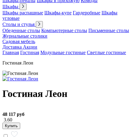
Шкафы-пеналы
Шкафы в прихожую
Комоды
Шкафы
Шкафы распашные
Шкафы-купе
Гардеробные
Шкафы
угловые
Столы и стулья
Обеденные столы
Компьютерные столы
Письменные столы
Журнальные столики
Садовая мебель
Доставка
Акции
Главная
Гостиная
Модульные гостиные
Светлые гостиные
Гостиная Леон
Гостиная Леон
48 117 руб
3.60
Купить