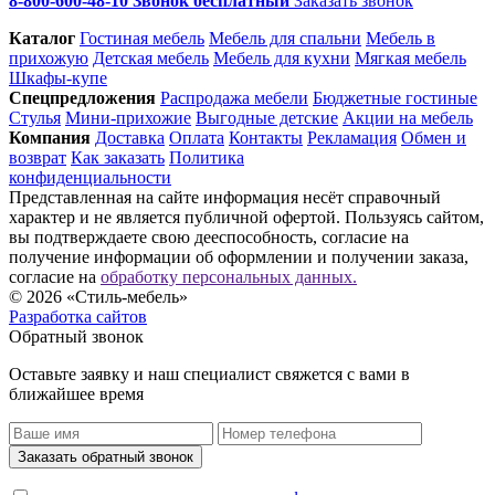
8-800-600-48-10 Звонок бесплатный
Заказать звонок
Каталог
Гостиная мебель
Мебель для спальни
Мебель в
прихожую
Детская мебель
Мебель для кухни
Мягкая мебель
Шкафы-купе
Спец­предложения
Распродажа мебели
Бюджетные гостиные
Стулья
Мини-прихожие
Выгодные детские
Акции на мебель
Компания
Доставка
Оплата
Контакты
Рекламация
Обмен и
возврат
Как заказать
Политика
конфиденциальности
Представленная на сайте информация несёт справочный
характер и не является публичной офертой. Пользуясь сайтом,
вы подтверждаете свою дееспособность, согласие на
получение информации об оформлении и получении заказа,
согласие на
обработку персональных данных.
© 2026 «Стиль-мебель»
Разработка сайтов
Обратный звонок
Оставьте заявку и наш специалист свяжется с вами в
ближайшее время
Заказать обратный звонок