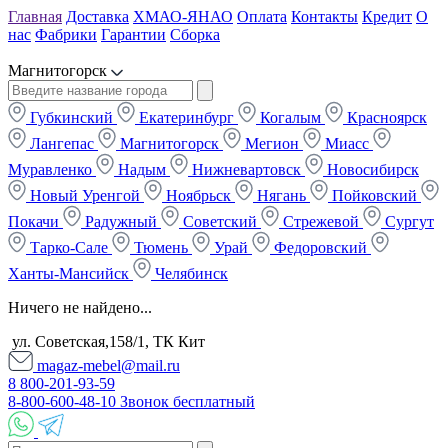
Главная
Доставка
ХМАО-ЯНАО
Оплата
Контакты
Кредит
О
нас
Фабрики
Гарантии
Сборка
Магнитогорск
Губкинский
Екатеринбург
Когалым
Красноярск
Лангепас
Магнитогорск
Мегион
Миасс
Муравленко
Надым
Нижневартовск
Новосибирск
Новый Уренгой
Ноябрьск
Нягань
Пойковский
Покачи
Радужный
Советский
Стрежевой
Сургут
Тарко-Сале
Тюмень
Урай
Федоровский
Ханты-Мансийск
Челябинск
Ничего не найдено...
ул. Советская,158/1, ТК Кит
magaz-mebel@mail.ru
8 800-201-93-59
8-800-600-48-10 Звонок бесплатный