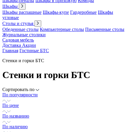
Шкафы-пеналы
Шкафы в прихожую
Комоды
Шкафы
Шкафы распашные
Шкафы-купе
Гардеробные
Шкафы
угловые
Столы и стулья
Обеденные столы
Компьютерные столы
Письменные столы
Журнальные столики
Садовая мебель
Доставка
Акции
Главная
Гостиные БТС
Стенки и горки БТС
Стенки и горки БТС
Сортировать по
По популярности
По цене
По названию
По наличию