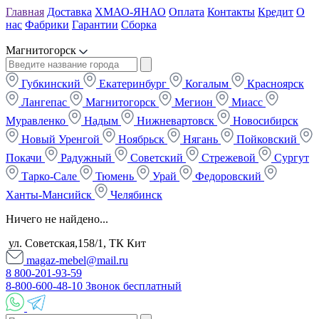
Главная
Доставка
ХМАО-ЯНАО
Оплата
Контакты
Кредит
О
нас
Фабрики
Гарантии
Сборка
Магнитогорск
Губкинский
Екатеринбург
Когалым
Красноярск
Лангепас
Магнитогорск
Мегион
Миасс
Муравленко
Надым
Нижневартовск
Новосибирск
Новый Уренгой
Ноябрьск
Нягань
Пойковский
Покачи
Радужный
Советский
Стрежевой
Сургут
Тарко-Сале
Тюмень
Урай
Федоровский
Ханты-Мансийск
Челябинск
Ничего не найдено...
ул. Советская,158/1, ТК Кит
magaz-mebel@mail.ru
8 800-201-93-59
8-800-600-48-10 Звонок бесплатный