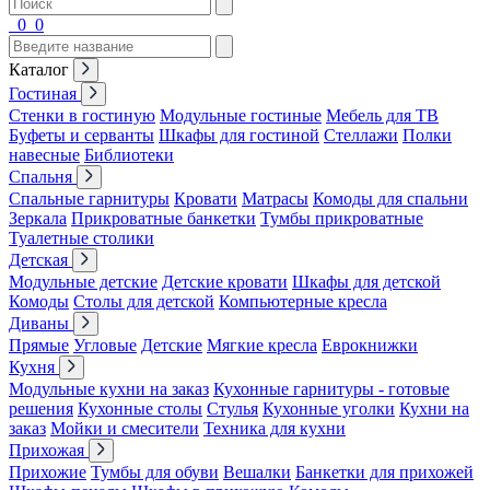
0
0
Каталог
Гостиная
Стенки в гостиную
Модульные гостиные
Мебель для ТВ
Буфеты и серванты
Шкафы для гостиной
Стеллажи
Полки
навесные
Библиотеки
Спальня
Спальные гарнитуры
Кровати
Матрасы
Комоды для спальни
Зеркала
Прикроватные банкетки
Тумбы прикроватные
Туалетные столики
Детская
Модульные детские
Детские кровати
Шкафы для детской
Комоды
Столы для детской
Компьютерные кресла
Диваны
Прямые
Угловые
Детские
Мягкие кресла
Еврокнижки
Кухня
Модульные кухни на заказ
Кухонные гарнитуры - готовые
решения
Кухонные столы
Стулья
Кухонные уголки
Кухни на
заказ
Мойки и смесители
Техника для кухни
Прихожая
Прихожие
Тумбы для обуви
Вешалки
Банкетки для прихожей