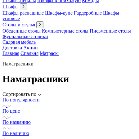
Шкафы-пеналы
Шкафы в прихожую
Комоды
Шкафы
Шкафы распашные
Шкафы-купе
Гардеробные
Шкафы
угловые
Столы и стулья
Обеденные столы
Компьютерные столы
Письменные столы
Журнальные столики
Садовая мебель
Доставка
Акции
Главная
Спальня
Матрасы
Наматрасники
Наматрасники
Сортировать по
По популярности
По цене
По названию
По наличию