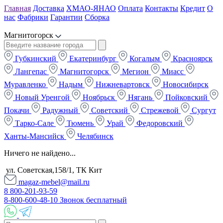
Главная
Доставка
ХМАО-ЯНАО
Оплата
Контакты
Кредит
О
нас
Фабрики
Гарантии
Сборка
Магнитогорск
Губкинский
Екатеринбург
Когалым
Красноярск
Лангепас
Магнитогорск
Мегион
Миасс
Муравленко
Надым
Нижневартовск
Новосибирск
Новый Уренгой
Ноябрьск
Нягань
Пойковский
Покачи
Радужный
Советский
Стрежевой
Сургут
Тарко-Сале
Тюмень
Урай
Федоровский
Ханты-Мансийск
Челябинск
Ничего не найдено...
ул. Советская,158/1, ТК Кит
magaz-mebel@mail.ru
8 800-201-93-59
8-800-600-48-10 Звонок бесплатный