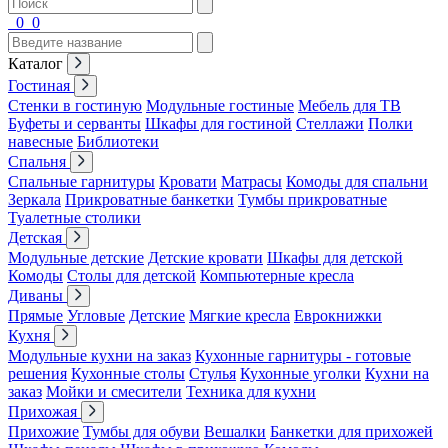
0
0
Каталог
Гостиная
Стенки в гостиную
Модульные гостиные
Мебель для ТВ
Буфеты и серванты
Шкафы для гостиной
Стеллажи
Полки
навесные
Библиотеки
Спальня
Спальные гарнитуры
Кровати
Матрасы
Комоды для спальни
Зеркала
Прикроватные банкетки
Тумбы прикроватные
Туалетные столики
Детская
Модульные детские
Детские кровати
Шкафы для детской
Комоды
Столы для детской
Компьютерные кресла
Диваны
Прямые
Угловые
Детские
Мягкие кресла
Еврокнижки
Кухня
Модульные кухни на заказ
Кухонные гарнитуры - готовые
решения
Кухонные столы
Стулья
Кухонные уголки
Кухни на
заказ
Мойки и смесители
Техника для кухни
Прихожая
Прихожие
Тумбы для обуви
Вешалки
Банкетки для прихожей